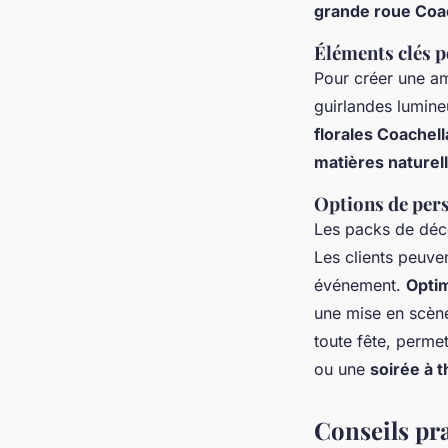
grande roue Coa
Éléments clés 
Pour créer une a
guirlandes lumin
florales Coachell
matières naturel
Options de pers
Les packs de déco
Les clients peuven
événement.
Opti
une mise en scène
toute fête, perme
ou une
soirée à 
Conseils pr