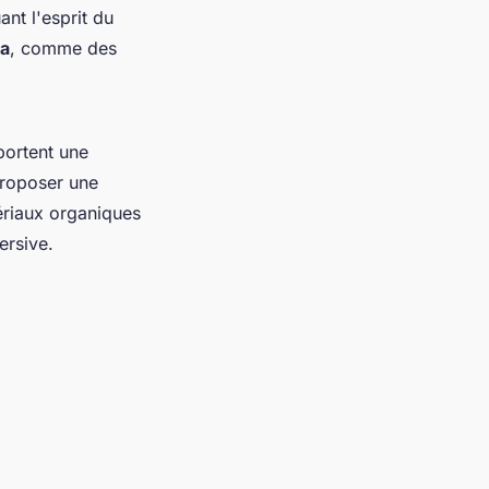
nt l'esprit du
la
, comme des
ortent une
Proposer une
ériaux organiques
ersive.