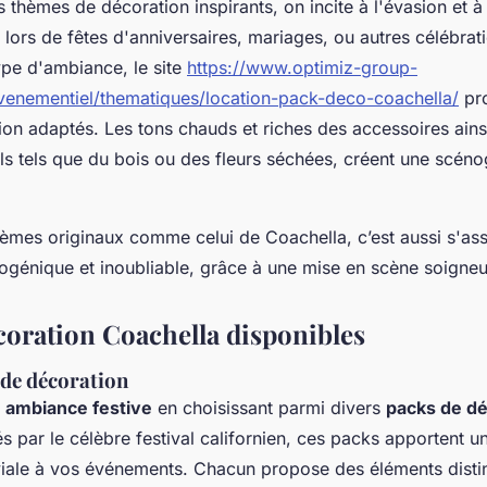
 thèmes de décoration inspirants, on incite à l'évasion et à
s lors de fêtes d'anniversaires, mariages, ou autres célébrat
pe d'ambiance, le site
https://www.optimiz-group-
evenementiel/thematiques/location-pack-deco-coachella/
pro
on adaptés. Les tons chauds et riches des accessoires ainsi
ls tels que du bois ou des fleurs séchées, créent une scén
èmes originaux comme celui de Coachella, c’est aussi s'as
ogénique et inoubliable, grâce à une mise en scène soigne
coration Coachella disponibles
 de décoration
e
ambiance festive
en choisissant parmi divers
packs de dé
rés par le célèbre festival californien, ces packs apportent u
ale à vos événements. Chacun propose des éléments distinc