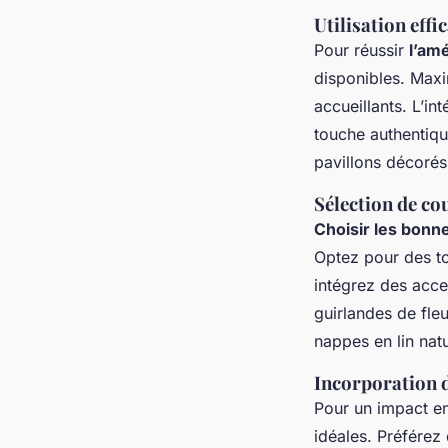
Utilisation effi
Pour réussir
l’am
disponibles. Maxi
accueillants. L’in
touche authentiq
pavillons décorés
Sélection de co
Choisir les bonn
Optez pour des t
intégrez des acc
guirlandes de fle
nappes en lin nat
Incorporation 
Pour un impact en
idéales. Préférez