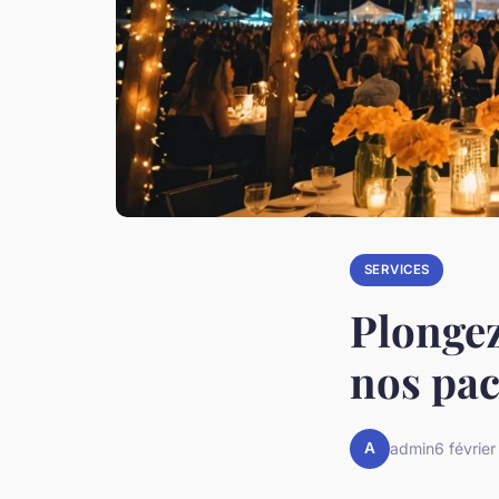
SERVICES
Plongez
nos pac
A
admin
6 févrie