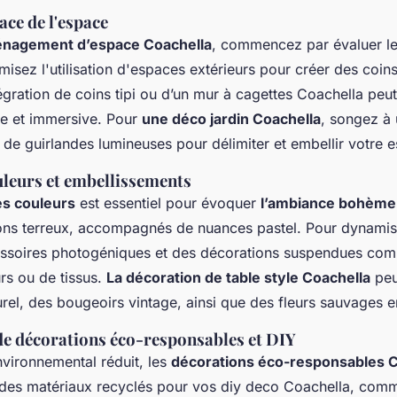
cace de l'espace
énagement d’espace Coachella
, commencez par évaluer l
misez l'utilisation d'espaces extérieurs pour créer des coin
tégration de coins tipi ou d’un mur à cagettes Coachella peu
ue et immersive. Pour
une déco jardin Coachella
, songez à 
 de guirlandes lumineuses pour délimiter et embellir votre 
uleurs et embellissements
es couleurs
est essentiel pour évoquer
l’ambiance bohème
ons terreux, accompagnés de nuances pastel. Pour dynamise
essoires photogéniques et des décorations suspendues co
urs ou de tissus.
La décoration de table style Coachella
peu
urel, des bougeoirs vintage, ainsi que des fleurs sauvages e
de décorations éco-responsables et DIY
vironnemental réduit, les
décorations éco-responsables C
 des matériaux recyclés pour vos diy deco Coachella, comm