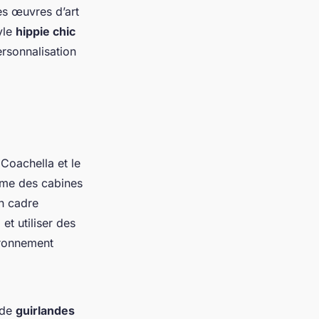
es œuvres d’art
yle
hippie chic
rsonnalisation
Coachella et le
me des cabines
n cadre
et utiliser des
ronnement
 de
guirlandes