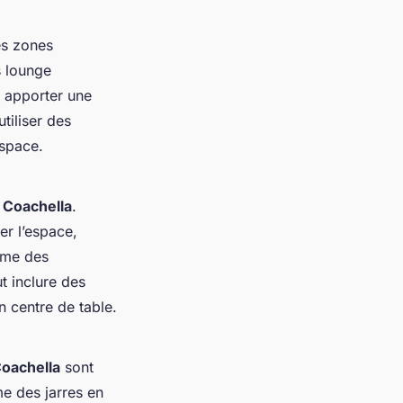
es zones
s lounge
t apporter une
utiliser des
espace.
 Coachella
.
r l’espace,
mme des
t inclure des
n centre de table.
oachella
sont
e des jarres en