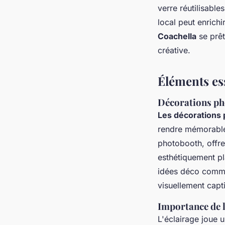
verre réutilisabl
local peut enrich
Coachella
se prêt
créative.
Éléments es
Décorations ph
Les décorations 
rendre mémorable
photobooth, offre
esthétiquement pl
idées déco com
visuellement capt
Importance de l
L'éclairage joue u