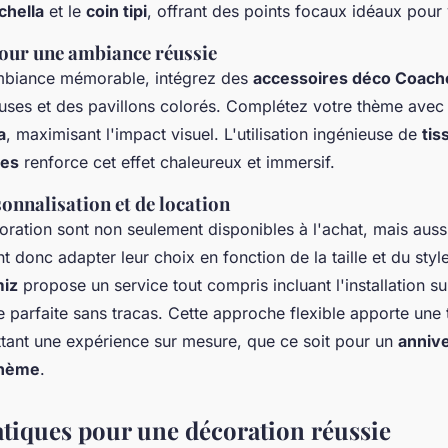
chella
et le
coin tipi
, offrant des points focaux idéaux pour
pour une ambiance réussie
mbiance mémorable, intégrez des
accessoires déco Coache
euses et des pavillons colorés. Complétez votre thème ave
a
, maximisant l'impact visuel. L'utilisation ingénieuse de
tis
les
renforce cet effet chaleureux et immersif.
onnalisation et de location
ration sont non seulement disponibles à l'achat, mais aussi 
t donc adapter leur choix en fonction de la taille et du styl
miz
propose un service tout compris incluant l'installation su
 parfaite sans tracas. Cette approche flexible apporte une
ttant une expérience sur mesure, que ce soit pour un
annive
thème
.
atiques pour une décoration réussie