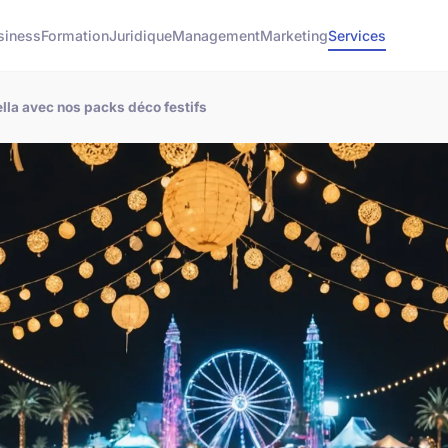
siness
Formation
Juridique
Management
Marketing
Services
la avec nos packs déco festifs