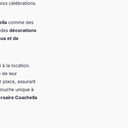
 vos célébrations.
lla
comme des
c des
décorations
sus et de
à la location.
e de leur
r place, assurant
 touche unique à
rsaire Coachella