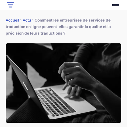
Accueil
›
Actu
›
Comment les entreprises de services de
traduction en ligne peuvent-elles garantir la qualité et la
précision de leurs traductions ?